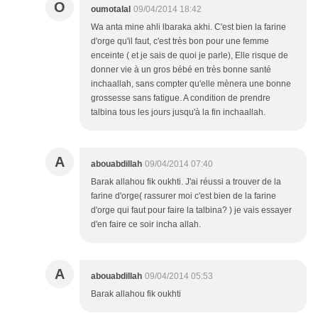
O
oumotalal
09/04/2014 18:42
Wa anta mine ahli lbaraka akhi. C'est bien la farine
d'orge qu'il faut, c'est très bon pour une femme
enceinte ( et je sais de quoi je parle), Elle risque de
donner vie à un gros bébé en très bonne santé
inchaallah, sans compter qu'elle mènera une bonne
grossesse sans fatigue. A condition de prendre
talbina tous les jours jusqu'à la fin inchaallah.
A
abouabdillah
09/04/2014 07:40
Barak allahou fik oukhti. J'ai réussi a trouver de la
farine d'orge( rassurer moi c'est bien de la farine
d'orge qui faut pour faire la talbina? ) je vais essayer
d'en faire ce soir incha allah.
A
abouabdillah
09/04/2014 05:53
Barak allahou fik oukhti