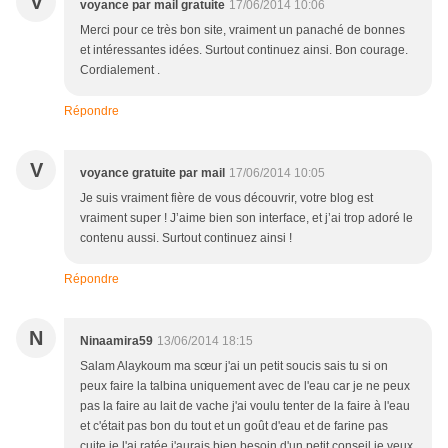
V
voyance par mail gratuite
17/06/2014 10:06
Merci pour ce très bon site, vraiment un panaché de bonnes
et intéressantes idées. Surtout continuez ainsi. Bon courage.
Cordialement .
Répondre
V
voyance gratuite par mail
17/06/2014 10:05
Je suis vraiment fière de vous découvrir, votre blog est
vraiment super ! J’aime bien son interface, et j’ai trop adoré le
contenu aussi. Surtout continuez ainsi !
Répondre
N
Ninaamira59
13/06/2014 18:15
Salam Alaykoum ma sœur j'ai un petit soucis sais tu si on
peux faire la talbina uniquement avec de l'eau car je ne peux
pas la faire au lait de vache j'ai voulu tenter de la faire à l'eau
et c'était pas bon du tout et un goût d'eau et de farine pas
cuite je l'ai ratée j'aurais bien besoin d'un petit conseil je veux