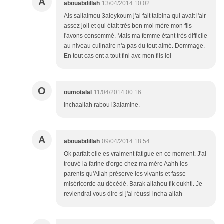
A
abouabdillah
13/04/2014 10:02
Ais sailaimou 3aleykoum j'ai fait talbina qui avait l'air
assez joli et qui était très bon moi mère mon fils
l'avons consommé. Mais ma femme étant très difficile
au niveau culinaire n'a pas du tout aimé. Dommage.
En tout cas ont a tout fini avc mon fils lol
O
oumotalal
11/04/2014 00:16
Inchaallah rabou l3alamine.
A
abouabdillah
09/04/2014 18:54
Ok parfait elle es vraiment fatigue en ce moment. J'ai
trouvé la farine d'orge chez ma mère Aahh les
parents qu'Allah préserve les vivants et fasse
miséricorde au décédé. Barak allahou fik oukhti. Je
reviendrai vous dire si j'ai réussi incha allah