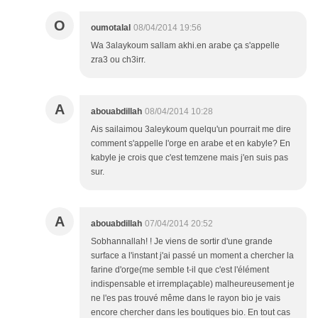
O
oumotalal
08/04/2014 19:56
Wa 3alaykoum sallam akhi.en arabe ça s'appelle
zra3 ou ch3irr.
A
abouabdillah
08/04/2014 10:28
Ais sailaimou 3aleykoum quelqu'un pourrait me dire
comment s'appelle l'orge en arabe et en kabyle? En
kabyle je crois que c'est temzene mais j'en suis pas
sur.
A
abouabdillah
07/04/2014 20:52
Sobhannallah! ! Je viens de sortir d'une grande
surface a l'instant j'ai passé un moment a chercher la
farine d'orge(me semble t-il que c'est l'élément
indispensable et irremplaçable) malheureusement je
ne l'es pas trouvé même dans le rayon bio je vais
encore chercher dans les boutiques bio. En tout cas