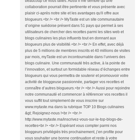
beaucoup ce vous faites. Aussi il me semble qu’une
collaboration pourrait être pertinente et vous présente avec
plaisir ci-après notre site et les avantages qu'il offre aux
blogueurs.<br /> <br /> MyTaste est un site communautaire
d’origine suédoise présent dans 51 pays qui permet à ses
utilisateurs de chercher des recettes parmi les sites web et
blogs culinaires les plus influents tout en donnant aux
blogueurs plus de visibilité.<br /> <br /> En effet, avec déjà
plus de 5 millions de membres inscrits et 40 millions de visites
par mois, myTaste est un incontournable dans l’univers des
blogs culinaire. Une communauté très active, à la pointe de
l’innovation, et surtout un formidable réseau d’échanges entre
blogueurs qui vous permettra de soutenir et promouvoir votre
activité de bloggeuse passionnée, partager vos recettes et
connaître d’autres blogueurs.<br /> <br /> Aussi pour rejoindre
notre communauté et commencer à référencer vos recettes il
vous suffit tout simplement de vous inscrire sur
www.mytaste.ma dans la rubrique TOP 10 Blogs culinaires
&gt; Rejoignez-nous !<br /> <br />
http://www.mytaste.ma/inscrivez-vous-sur-le-top-blogs-de-
recettes<br /> <br /> Espérant vous compter parmi nos
bloggeurs privilégiés très prochainement, j’en profite pour
vous souhaiter une bonne continuation et reste à votre