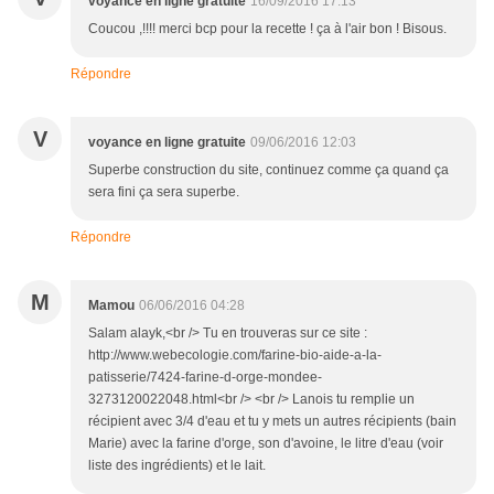
voyance en ligne gratuite
16/09/2016 17:13
Coucou ,!!!! merci bcp pour la recette ! ça à l'air bon ! Bisous.
Répondre
V
voyance en ligne gratuite
09/06/2016 12:03
Superbe construction du site, continuez comme ça quand ça
sera fini ça sera superbe.
Répondre
M
Mamou
06/06/2016 04:28
Salam alayk,<br /> Tu en trouveras sur ce site :
http://www.webecologie.com/farine-bio-aide-a-la-
patisserie/7424-farine-d-orge-mondee-
3273120022048.html<br /> <br /> Lanois tu remplie un
récipient avec 3/4 d'eau et tu y mets un autres récipients (bain
Marie) avec la farine d'orge, son d'avoine, le litre d'eau (voir
liste des ingrédients) et le lait.