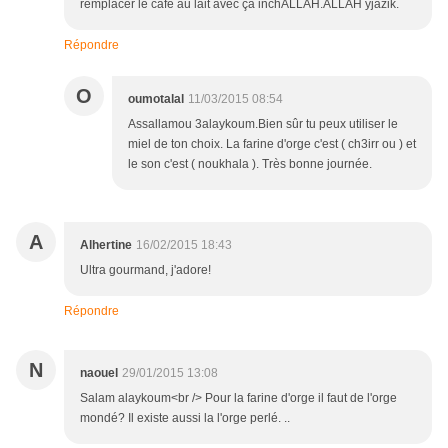
remplacer le café au lait avec ça inchALLAH.ALLAH yjazik.
Répondre
O
oumotalal
11/03/2015 08:54
Assallamou 3alaykoum.Bien sûr tu peux utiliser le
miel de ton choix. La farine d'orge c'est ( ch3irr ou ) et
le son c'est ( noukhala ). Très bonne journée.
A
Alhertine
16/02/2015 18:43
Ultra gourmand, j'adore!
Répondre
N
naouel
29/01/2015 13:08
Salam alaykoum<br /> Pour la farine d'orge il faut de l'orge
mondé? Il existe aussi la l'orge perlé. ..