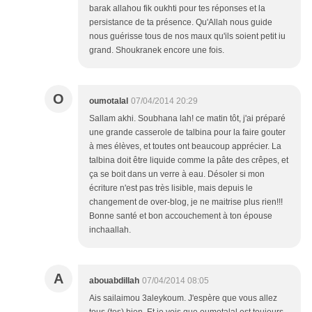
barak allahou fik oukhti pour tes réponses et la
persistance de ta présence. Qu'Allah nous guide
nous guérisse tous de nos maux qu'ils soient petit iu
grand. Shoukranek encore une fois.
O
oumotalal
07/04/2014 20:29
Sallam akhi. Soubhana lah! ce matin tôt, j'ai préparé
une grande casserole de talbina pour la faire gouter
à mes élèves, et toutes ont beaucoup apprécier. La
talbina doit être liquide comme la pâte des crêpes, et
ça se boit dans un verre à eau. Désoler si mon
écriture n'est pas très lisible, mais depuis le
changement de over-blog, je ne maitrise plus rien!!!
Bonne santé et bon accouchement à ton épouse
inchaallah.
A
abouabdillah
07/04/2014 08:05
Ais sailaimou 3aleykoum. J'espère que vous allez