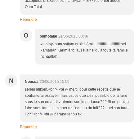
acceptées et exaucées InchaAllah <br /> À bientôt douce
Oum Talal
Répondre
O
oumotalal
21/06/2015 00:46
wa alaykoum sallam oukhti.Amiiiiiiiiiiiiiiiiiiiiiiiiiiiiiiine!
Ramadan Karim à toi aussi,ainsi qu'à toute ta famille
inchaallah.
N
Noussa
20/06/2015 15:09
selem alikom,<br /> <br /> merci pour cette recette que je
souhaiterai essayer, mais est ce que c'est possible de la faire
sans le son ou a-t-il vraiment son importance??? Si on peut le
faire sans faut-il diminuer de l'eau ou du lait??? quel son faut-
il???<br /> <br /> barakAllahou fiki
Répondre