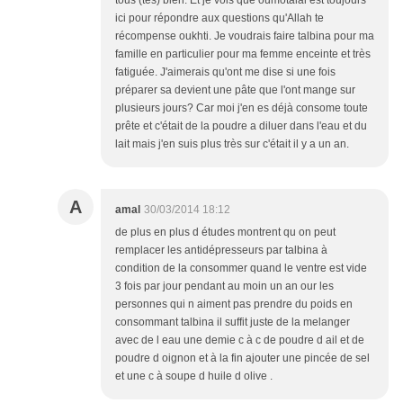
tous (tes) bien. Et je vois que oumotalal est toujours
ici pour répondre aux questions qu'Allah te
récompense oukhti. Je voudrais faire talbina pour ma
famille en particulier pour ma femme enceinte et très
fatiguée. J'aimerais qu'ont me dise si une fois
préparer sa devient une pâte que l'ont mange sur
plusieurs jours? Car moi j'en es déjà consome toute
prête et c'était de la poudre a diluer dans l'eau et du
lait mais j'en suis plus très sur c'était il y a un an.
A
amal
30/03/2014 18:12
de plus en plus d études montrent qu on peut
remplacer les antidépresseurs par talbina à
condition de la consommer quand le ventre est vide
3 fois par jour pendant au moin un an our les
personnes qui n aiment pas prendre du poids en
consommant talbina il suffit juste de la melanger
avec de l eau une demie c à c de poudre d ail et de
poudre d oignon et à la fin ajouter une pincée de sel
et une c à soupe d huile d olive .