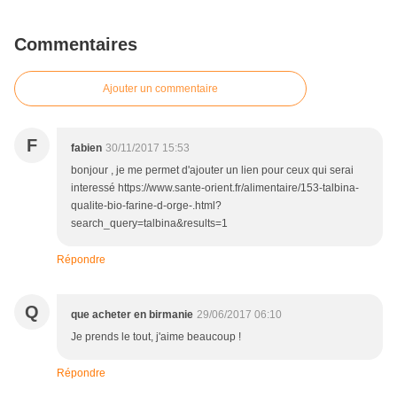
Commentaires
Ajouter un commentaire
F
fabien
30/11/2017 15:53
bonjour , je me permet d'ajouter un lien pour ceux qui serai
interessé https://www.sante-orient.fr/alimentaire/153-talbina-
qualite-bio-farine-d-orge-.html?
search_query=talbina&results=1
Répondre
Q
que acheter en birmanie
29/06/2017 06:10
Je prends le tout, j'aime beaucoup !
Répondre