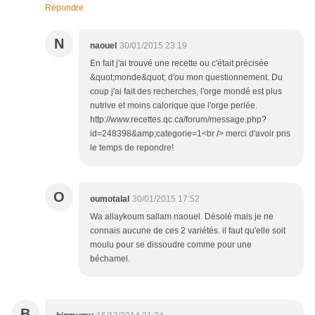
Répondre
N
naouel
30/01/2015 23:19
En fait j'ai trouvé une recette ou c'était précisée
&quot;monde&quot; d'ou mon questionnement. Du
coup j'ai fait des recherches, l'orge mondé est plus
nutrive et moins calorique que l'orge perlée.
http://www.recettes.qc.ca/forum/message.php?
id=248398&amp;categorie=1<br /> merci d'avoir pris
le temps de repondre!
O
oumotalal
30/01/2015 17:52
Wa allaykoum sallam naouel. Désolé mais je ne
connais aucune de ces 2 variétés. il faut qu'elle soit
moulu pour se dissoudre comme pour une
béchamel.
B