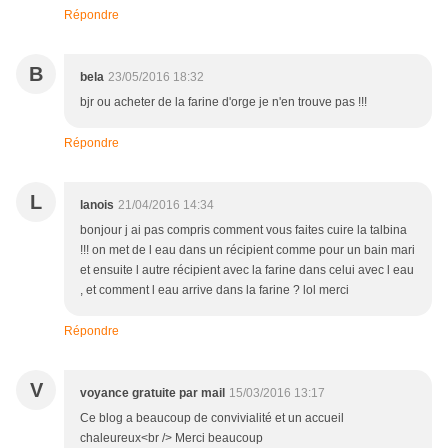
Répondre
B
bela
23/05/2016 18:32
bjr ou acheter de la farine d'orge je n'en trouve pas !!!
Répondre
L
lanois
21/04/2016 14:34
bonjour j ai pas compris comment vous faites cuire la talbina
!!! on met de l eau dans un récipient comme pour un bain mari
et ensuite l autre récipient avec la farine dans celui avec l eau
, et comment l eau arrive dans la farine ? lol merci
Répondre
V
voyance gratuite par mail
15/03/2016 13:17
Ce blog a beaucoup de convivialité et un accueil
chaleureux<br /> Merci beaucoup