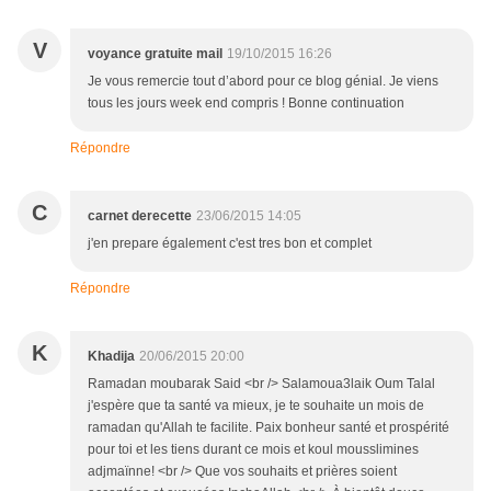
V
voyance gratuite mail
19/10/2015 16:26
Je vous remercie tout d’abord pour ce blog génial. Je viens
tous les jours week end compris ! Bonne continuation
Répondre
C
carnet derecette
23/06/2015 14:05
j'en prepare également c'est tres bon et complet
Répondre
K
Khadija
20/06/2015 20:00
Ramadan moubarak Said <br /> Salamoua3laik Oum Talal
j'espère que ta santé va mieux, je te souhaite un mois de
ramadan qu'Allah te facilite. Paix bonheur santé et prospérité
pour toi et les tiens durant ce mois et koul mousslimines
adjmaïnne! <br /> Que vos souhaits et prières soient