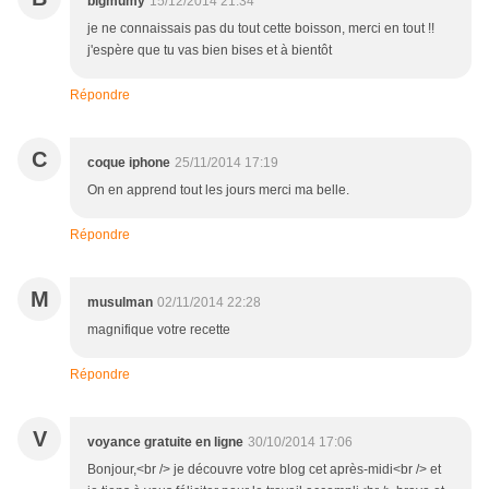
bigmumy
15/12/2014 21:34
je ne connaissais pas du tout cette boisson, merci en tout !!
j'espère que tu vas bien bises et à bientôt
Répondre
C
coque iphone
25/11/2014 17:19
On en apprend tout les jours merci ma belle.
Répondre
M
musulman
02/11/2014 22:28
magnifique votre recette
Répondre
V
voyance gratuite en ligne
30/10/2014 17:06
Bonjour,<br /> je découvre votre blog cet après-midi<br /> et