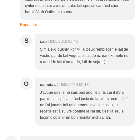
éviter de la faire avec un autre lait spécial car c'est cher
barak'Allah Oufick ma soeur
Répondre
S
sab
10/06/2015 09:43
Slm aleiki oukhty. <br /> Tu peux remplacer le lait de
vache par du lait végétale, lait de riz par exemple (tu
a aussi le lait d'amande, lait de soja ...)
O
oumotalal
18/06/2014 00:18
J'avoue que je ne sais pas quoi te dire, car il n'y a
pas de lait spécial, c'est juste du lait demi-écrémé. Je
ne l'ai jamais fait uniquement avec de l'eau, la
recette est à suivre comme je l'ai dit, c'est la seule
façon d'obtenir un bon résultat inchaallah.