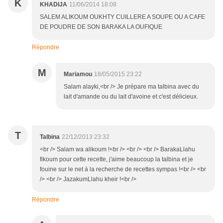
K
KHADIJA
11/06/2014 18:08
SALEM ALIKOUM OUKHTY CUILLERE A SOUPE OU A CAFE
DE POUDRE DE SON BARAKA LA OUFIQUE
Répondre
M
Mariamou
18/05/2015 23:22
Salam alayki,<br /> Je prépare ma talbina avec du
lait d'amande ou du lait d'avoine et c'est délicieux.
T
Talbina
22/12/2013 23:32
<br /> Salam wa alikoum !<br /> <br /> <br /> BarakaLlahu
fikoum pour cette recette, j'aime beaucoup la talbina et je
fouine sur le net à la recherche de recettes sympas !<br /> <br
/> <br /> JazakumLlahu kheir !<br />
Répondre