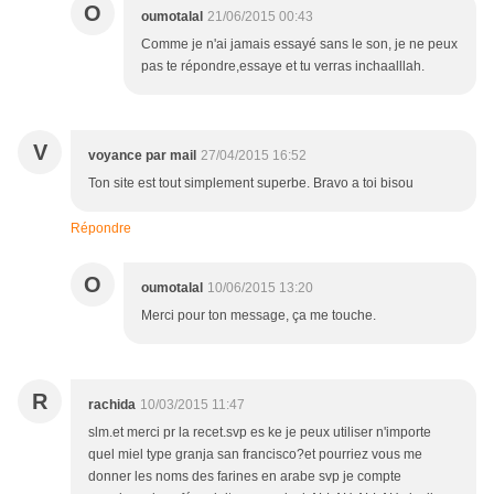
O
oumotalal
21/06/2015 00:43
Comme je n'ai jamais essayé sans le son, je ne peux
pas te répondre,essaye et tu verras inchaalllah.
V
voyance par mail
27/04/2015 16:52
Ton site est tout simplement superbe. Bravo a toi bisou
Répondre
O
oumotalal
10/06/2015 13:20
Merci pour ton message, ça me touche.
R
rachida
10/03/2015 11:47
slm.et merci pr la recet.svp es ke je peux utiliser n'importe
quel miel type granja san francisco?et pourriez vous me
donner les noms des farines en arabe svp je compte