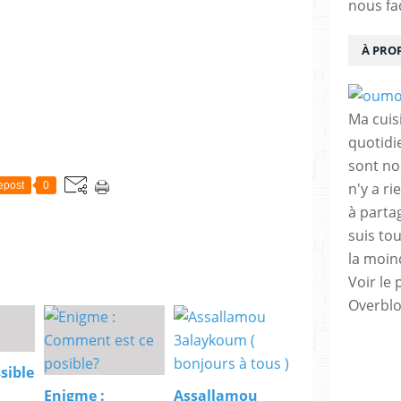
nous fac
À PRO
Ma cuis
quotidi
sont nos
n'y a ri
epost
0
à parta
suis to
la moin
Voir le 
Overbl
sible
Enigme :
Assallamou