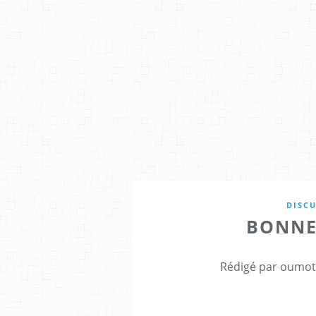
DISC
BONNE
Rédigé par oumota