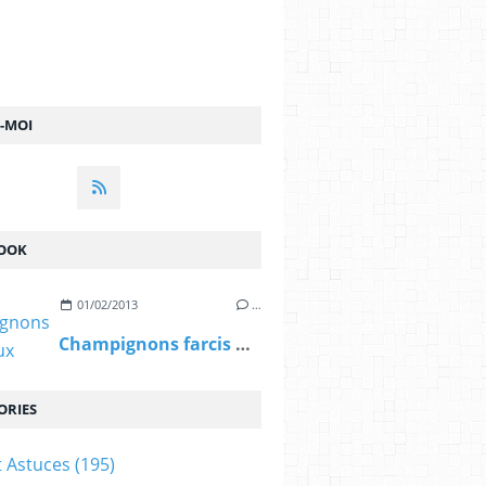
Z-MOI
OOK
01/02/2013
…
Champignons farcis aux oeufs.
ORIES
t Astuces
(195)