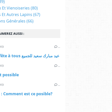
39)
 Et Vienoiseries
(80)
s Et Autres Lapins
(67)
ons Générales
(66)
IMEREZ AUSSI :
013
…
Bonne fête à tous عيد مبارك سعيد للجميع
013
…
t possible
013
…
: Comment est ce posible?