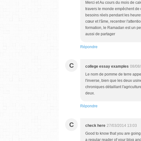
Merci et Au cours du mois de ca
travers le monde empêchent de 
besoins réels pendant les heures 
cœur et l'âme, recentrer l'attenti
formation, le Ramadan est un p
aussi de partager
Répondre
C
college essay examples
08/08
Le nom de pomme de terre appelé
l'inverse, bien que les deux usin
chroniques détaillant l'agriculture
deux.
Répondre
C
check here
27/03/2014 13:03
Good to know that you are going 
a regular reader of your blog an