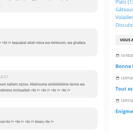
Plats
(1
.
Gâteaux
Volaille
Discuti
VOUS A
 /> <br /> taquabal allah mina wa minkoum, wa ghafara
15/10/2
10:17
12/07/2
oum sallam zazou. Allahouma amiiiiiiiiiiiiine lanna wa
Tout es
limine inchaallah.<br /> <br /> <br /> <br />
12/07/2
Enigme 
si<br /> <br /> <br /> bises,<br />