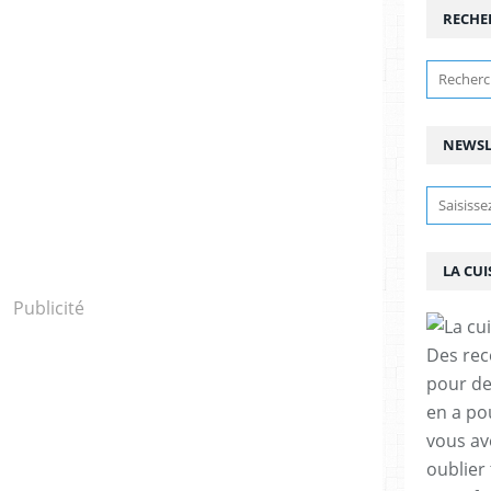
RECHE
NEWSL
LA CU
Publicité
Des rec
pour deu
en a pou
vous av
oublier 