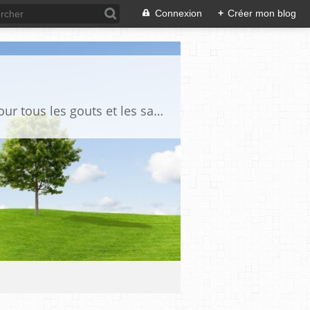
Connexion
+
Créer mon blog
Des recettes simples, ou raffinées, pour deux, entre amis ou en famille, il y en a pour tous les gouts et les saveurs, vous avez l'embarras du choix. Sans oublier tous les trucs et astuces qui nous facilite la vie de tous les jours.