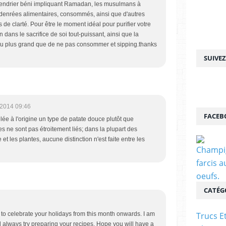
lendrier béni impliquant Ramadan, les musulmans à
denrées alimentaires, consommés, ainsi que d'autres
de clarté. Pour être le moment idéal pour purifier votre
on dans le sacrifice de soi tout-puissant, ainsi que la
eu plus grand que de ne pas consommer et sipping.thanks
SUIVE
/2014 09:46
FACEB
e à l'origine un type de patate douce plutôt que
es ne sont pas étroitement liés; dans la plupart des
 et les plantes, aucune distinction n'est faite entre les
CATÉG
Trucs E
to celebrate your holidays from this month onwards. I am
d always try preparing your recipes. Hope you will have a