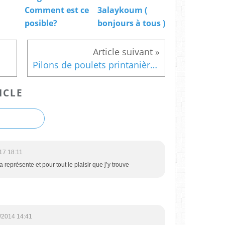
Comment est ce
3alaykoum (
posible?
bonjours à tous )
Pilons de poulets printanièrs au yaourte
ICLE
17 18:11
a représente et pour tout le plaisir que j’y trouve
/2014 14:41