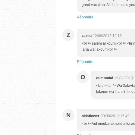
great vacation. All the best to you
Répondre
Z
zazou
12/08/2013 19:16
<br /> salem alikoum,<br /> <br
lana wa lakoum<br />
Répondre
O
oumotalal
15/08/2013 
<br /> <br /> Wa 3alayk
lakoum wa lijami3i lmous
N
nidaflower
09/08/2013 15:49
<br /> Aid moubarak said à toi aus