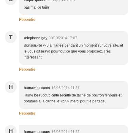
coque iphone
25/11/2014 18:01
pas mal ce tajin
Répondre
T
telephone gay
30/10/2014 17:07
Bonsoir,<br /> J’ai flânée pendant un moment sur votre site, et
je vous dit bravo pour tout ce que vous proposez. Très
intéressant
Répondre
H
hamamet tacos
16/06/2014 11:37
j'aime beaucoup cette recette de tajine de poivron fenouils et
pommes a la cannelle.<br /> merci pour le partage.
Répondre
H
hamamet tacos
16/06/2014 11:35