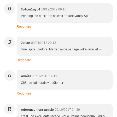
0
0p1gm1nyq4
19/12/2019 06:10
Penning the backdrop as well as Relevancy Spot.
Répondre
J
Johan
03/04/2018 20:13
Une tajine! J'adore! Merci d'avoir partagé votre recette! :-)
Répondre
A
Amélie
11/01/2018 14:19
Oh! que j'aimerais y goûter!! :)
Répondre
R
referencement tunisie
05/10/2017 14:39
C'est une excellente recette .<br /> J'aime beaucoup :)<br />