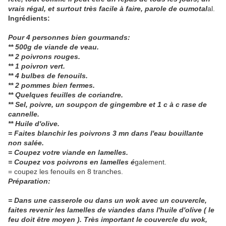
vrais régal, et surtout très facile à faire, parole de oumotal
al.
Ingrédients:
Pour 4 personnes bien gourmands:
** 500g de viande de veau.
** 2 poivrons rouges.
** 1 poivron vert.
** 4 bulbes de fenouils.
** 2 pommes bien fermes.
** Quelques feuilles de coriandre.
** Sel, poivre, un soupçon de gingembre et 1 c à c rase de
cannelle.
** Huile d'olive.
= Faites blanchir les poivrons 3 mn dans l'eau bouillante
non salée.
= Coupez votre viande en lamelles.
= Coupez vos poivrons en lamelles é
galement.
= coupez les fenouils en 8 tranches.
Préparation:
= Dans une casserole ou dans un wok avec un couvercle,
faites revenir les lamelles de viandes dans l'huile d'olive ( le
feu doit être moyen ). Très important le couvercle du wok,