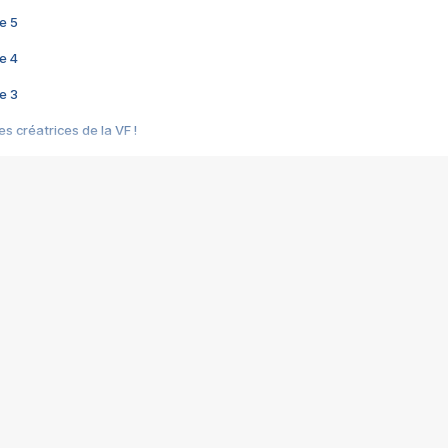
e 5
e 4
e 3
s créatrices de la VF !
e 2
e 1
e Mektoub My Love arrive enfin ! Rencontre avec Shaïn Boumedine et Sal
i : après Toni en famille
elle réalise le bouleversant Dites lui que je l'aime
ais ! Rencontre autour de Vie privée de Rebecca Zlotowski
 de Marguerite, Grave... Rencontre avec Ella Rumpf
 Les Rêveurs, un film intime sur la santé mentale